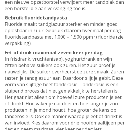
een nieuwe opzetborstel verwijdert meer tandplak dan
een borstel die aan vervanging toe is.
Gebruik fluoridetandpasta
Fluoride maakt tandglazuur sterker en minder goed
oplosbaar in zuur. Gebruik daarom tweemaal per dag
fluoridetandpasta met 1.000 – 1.500 ppm*) fluoride (zie
verpakking).
Eet of drink maximaal zeven keer per dag
In frisdrank, vruchten(sap), yoghurtdrank en wijn
zitten behalve suikers ook zuren. Het zuur proef je
nauwelijks. De suiker overheerst de zure smaak. Zuren
tasten je tandglazuur aan. Daardoor slijt je gebit. Deze
vorm van slijtage heet tanderosie. Tanderosie is een
sluipend proces dat niet gemakkelijk te herstellen is.
Het gaat niet alleen om hoevéél zure producten je eet
of drinkt. Hoe vaker je dat doet en hoe langer je zure
producten in je mond houdt, hoe groter de kans op
tanderosie is. Ook de manier waarop je eet of drinkt is
van invloed. Kies daarom voor drie hoofdmaaltijden per
dag en neem maximaal vier keer per dag iets