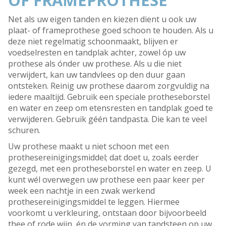
OF FRAMEPROTHESE
Net als uw eigen tanden en kiezen dient u ook uw
plaat- of frameprothese goed schoon te houden. Als u
deze niet regelmatig schoonmaakt, blijven er
voedselresten en tandplak achter, zowel óp uw
prothese als ónder uw prothese. Als u die niet
verwijdert, kan uw tandvlees op den duur gaan
ontsteken. Reinig uw prothese daarom zorgvuldig na
iedere maaltijd. Gebruik een speciale protheseborstel
en water en zeep om etensresten en tandplak goed te
verwijderen. Gebruik géén tandpasta. Die kan te veel
schuren.
Uw prothese maakt u niet schoon met een
prothesereinigingsmiddel; dat doet u, zoals eerder
gezegd, met een protheseborstel en water en zeep. U
kunt wél overwegen uw prothese een paar keer per
week een nachtje in een zwak werkend
prothesereinigingsmiddel te leggen. Hiermee
voorkomt u verkleuring, ontstaan door bijvoorbeeld
thee of rode wijn, én de vorming van tandsteen op uw