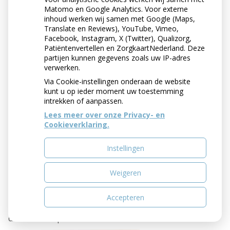
Matomo en Google Analytics. Voor externe
inhoud werken wij samen met Google (Maps,
Translate en Reviews), YouTube, Vimeo,
Facebook, Instagram, X (Twitter), Qualizorg,
Patiëntenvertellen en ZorgkaartNederland. Deze
partijen kunnen gegevens zoals uw IP-adres
verwerken.
Via Cookie-instellingen onderaan de website
kunt u op ieder moment uw toestemming
intrekken of aanpassen.
TANDENBORSTEL
Lees meer over onze Privacy- en
Cookieverklaring.
Kies een zachte borstel met een kleine borstelkop.
Vervang de tandenborstel elke drie maanden of eerder
Instellingen
als de haarbosjes uit elkaar gaan staan.
Met een elektrische tandenborstel kun tu tandplak op
Weigeren
een makkelijke manier verwijderen. De elektrische
tandenborstel maakt de juiste poetsbeweging voor u.
Accepteren
Zo kunt u zich beter concentreren op de plaatsing van
de borstelkop in uw mond.