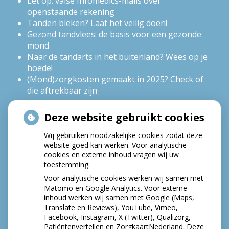
Let op: valse Infomedics-mails over
openstaande rekening
Tanden bleken? Laat het veilig doen!
Gezond tandvlees: de basis voor een gezonde
mond
Naar de tandarts in het buitenland? Wees op je
hoede!
(Mond)zorgkosten gemaakt in 2025? Check of
die aftrekbaar zijn
Deze website gebruikt cookies
HOE GEZOND IS JE MOND?
Wij gebruiken noodzakelijke cookies zodat deze
website goed kan werken. Voor analytische
cookies en externe inhoud vragen wij uw
toestemming.
Voor analytische cookies werken wij samen met
Matomo en Google Analytics. Voor externe
inhoud werken wij samen met Google (Maps,
Translate en Reviews), YouTube, Vimeo,
Facebook, Instagram, X (Twitter), Qualizorg,
Patiëntenvertellen en ZorgkaartNederland. Deze