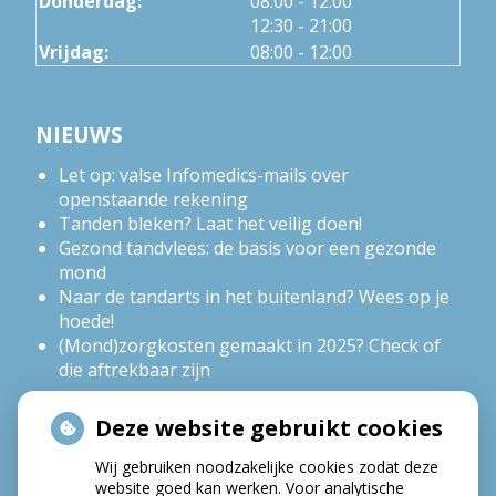
Donderdag:
08:00
- 12:00
tot
12:30
- 21:00
Vrijdag:
08:00 - 12:00
NIEUWS
Let op: valse Infomedics-mails over
openstaande rekening
Tanden bleken? Laat het veilig doen!
Gezond tandvlees: de basis voor een gezonde
mond
Naar de tandarts in het buitenland? Wees op je
hoede!
(Mond)zorgkosten gemaakt in 2025? Check of
die aftrekbaar zijn
Deze website gebruikt cookies
HOE GEZOND IS JE MOND?
Wij gebruiken noodzakelijke cookies zodat deze
website goed kan werken. Voor analytische