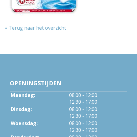
« Terug naar het overzicht
OPENINGSTIJDEN
tot
Maandag:
08:00
- 12:00
tot
12:30
- 17:00
tot
Dinsdag:
08:00
- 12:00
tot
12:30
- 17:00
tot
Woensdag:
08:00
- 12:00
tot
12:30
- 17:00
tot