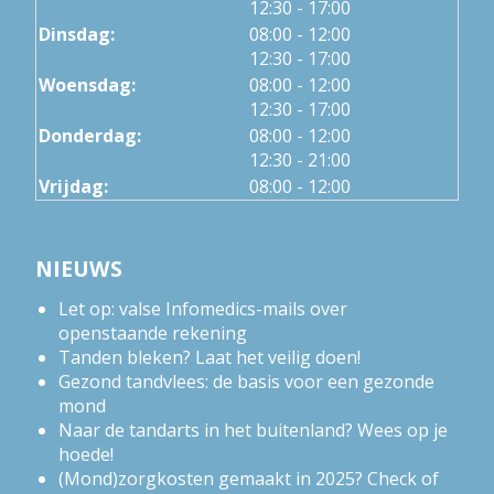
tot
12:30
- 17:00
tot
Dinsdag:
08:00
- 12:00
tot
12:30
- 17:00
tot
Woensdag:
08:00
- 12:00
tot
12:30
- 17:00
tot
Donderdag:
08:00
- 12:00
tot
12:30
- 21:00
Vrijdag:
08:00 - 12:00
NIEUWS
Let op: valse Infomedics-mails over
openstaande rekening
Tanden bleken? Laat het veilig doen!
Gezond tandvlees: de basis voor een gezonde
mond
Naar de tandarts in het buitenland? Wees op je
hoede!
(Mond)zorgkosten gemaakt in 2025? Check of