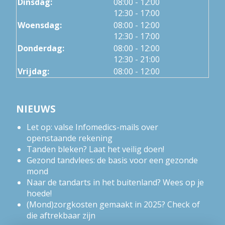
tot
Dinsdag:
08:00
- 12:00
tot
12:30
- 17:00
tot
Woensdag:
08:00
- 12:00
tot
12:30
- 17:00
tot
Donderdag:
08:00
- 12:00
tot
12:30
- 21:00
Vrijdag:
08:00 - 12:00
NIEUWS
Let op: valse Infomedics-mails over
openstaande rekening
Tanden bleken? Laat het veilig doen!
Gezond tandvlees: de basis voor een gezonde
mond
Naar de tandarts in het buitenland? Wees op je
hoede!
(Mond)zorgkosten gemaakt in 2025? Check of
die aftrekbaar zijn