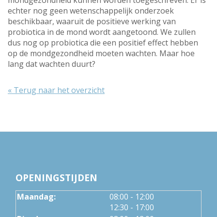
mondgezondheid kunnen worden toegeschreven. Er is
echter nog geen wetenschappelijk onderzoek
beschikbaar, waaruit de positieve werking van
probiotica in de mond wordt aangetoond. We zullen
dus nog op probiotica die een positief effect hebben
op de mondgezondheid moeten wachten. Maar hoe
lang dat wachten duurt?
« Terug naar het overzicht
OPENINGSTIJDEN
tot
Maandag:
08:00
- 12:00
tot
12:30
- 17:00