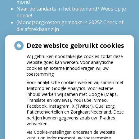
mond
Naar de tandarts in het buitenland? Wees op je
hoede!
(Mond)zorgkosten gemaakt in 2025? Check of
die aftrekbaar zijn
Deze website gebruikt cookies
HOE GEZOND IS JE MOND?
Wij gebruiken noodzakelijke cookies zodat deze
website goed kan werken. Voor analytische
cookies en externe inhoud vragen wij uw
toestemming.
Voor analytische cookies werken wij samen met
Matomo en Google Analytics. Voor externe
inhoud werken wij samen met Google (Maps,
Translate en Reviews), YouTube, Vimeo,
Facebook, Instagram, X (Twitter), Qualizorg,
Patiëntenvertellen en ZorgkaartNederland. Deze
partijen kunnen gegevens zoals uw IP-adres
verwerken.
Via Cookie-instellingen onderaan de website
kunt u op ieder moment uw toestemming