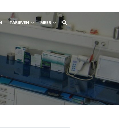
N
TARIEVEN
MEER
Tarieven
Meer
submenu
submenu