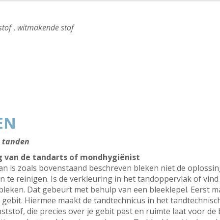
stof
,
witmakende stof
EN
e tanden
g van de tandarts of mondhygiënist
dan is zoals bovenstaand beschreven bleken niet de oplossi
e reinigen. Is de verkleuring in het tandoppervlak of vind 
bleken. Dat gebeurt met behulp van een bleeklepel. Eerst m
 gebit. Hiermee maakt de tandtechnicus in het tandtechnisc
tstof, die precies over je gebit past en ruimte laat voor d