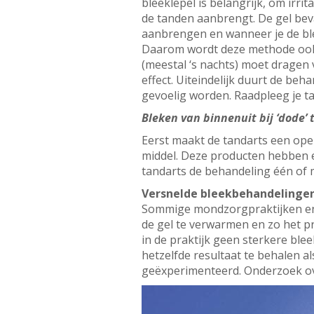
bleeklepel is belangrijk, om irr
de tanden aanbrengt. De gel bev
aanbrengen en wanneer je de blee
Daarom wordt deze methode ook w
(meestal ‘s nachts) moet dragen 
effect. Uiteindelijk duurt de beh
gevoelig worden. Raadpleeg je t
Bleken van binnenuit bij ‘dode’
Eerst maakt de tandarts een open
middel. Deze producten hebben e
tandarts de behandeling één of me
Versnelde bleekbehandelinge
Sommige mondzorgpraktijken en 
de gel te verwarmen en zo het pro
in de praktijk geen sterkere bl
hetzelfde resultaat te behalen 
geëxperimenteerd. Onderzoek ove