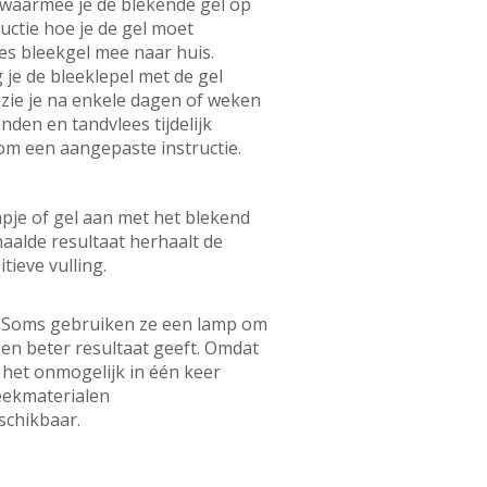
l waarmee je de blekende gel op
uctie hoe je de gel moet
es bleekgel mee naar huis.
je de bleeklepel met de gel
 zie je na enkele dagen of weken
nden en tandvlees tijdelijk
om een aangepaste instructie.
apje of gel aan met het blekend
aalde resultaat herhaalt de
tieve vulling.
. Soms gebruiken ze een lamp om
 een beter resultaat geeft. Omdat
 het onmogelijk in één keer
leekmaterialen
schikbaar.