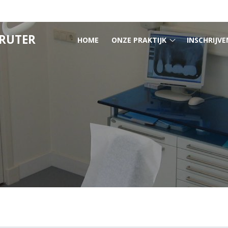
HOOFDMENU
GRUTER
HOME
ONZE PRAKTIJK
INSCHRIJVE
Onze
praktijk
submenu