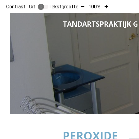
Tekst
Tekst
Contrast
Tekstgrootte
100%
Uit
verkleinen
vergroten
met
met
TANDARTSPRAKTIJK 
10%
10%
PEROXIDE