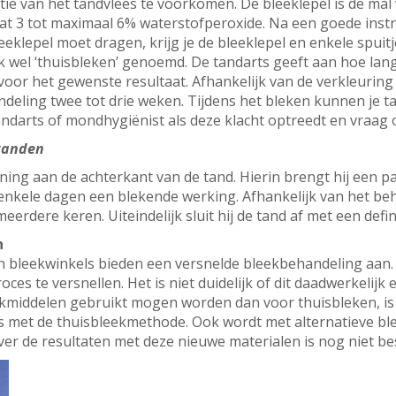
itatie van het tandvlees te voorkomen. De bleeklepel is de ma
at 3 tot maximaal 6% waterstofperoxide. Na een goede instr
klepel moet dragen, krijg je de bleeklepel en enkele spuitj
el ‘thuisbleken’ genoemd. De tandarts geeft aan hoe lang 
voor het gewenste resultaat. Afhankelijk van de verkleuring
andeling twee tot drie weken. Tijdens het bleken kunnen je ta
andarts of mondhygiënist als deze klacht optreedt en vraag 
 tanden
ing aan de achterkant van de tand. Hierin brengt hij een p
nkele dagen een blekende werking. Afhankelijk van het beh
erdere keren. Uiteindelijk sluit hij de tand af met een defini
n
bleekwinkels bieden een versnelde bleekbehandeling aan
ces te versnellen. Het is niet duidelijk of dit daadwerkelijk
eekmiddelen gebruikt mogen worden dan voor thuisbleken, is
als met de thuisbleekmethode. Ook wordt met alternatieve b
r de resultaten met deze nieuwe materialen is nog niet be