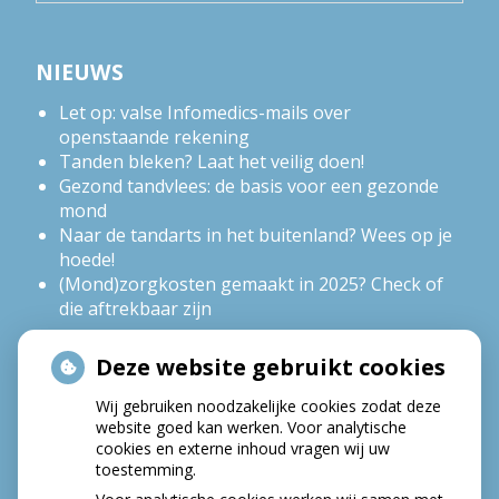
NIEUWS
Let op: valse Infomedics-mails over
openstaande rekening
Tanden bleken? Laat het veilig doen!
Gezond tandvlees: de basis voor een gezonde
mond
Naar de tandarts in het buitenland? Wees op je
hoede!
(Mond)zorgkosten gemaakt in 2025? Check of
die aftrekbaar zijn
Deze website gebruikt cookies
HOE GEZOND IS JE MOND?
Wij gebruiken noodzakelijke cookies zodat deze
website goed kan werken. Voor analytische
cookies en externe inhoud vragen wij uw
toestemming.