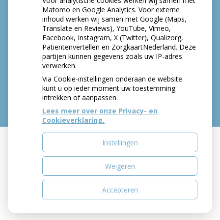
Voor analytische cookies werken wij samen met
Matomo en Google Analytics. Voor externe
inhoud werken wij samen met Google (Maps,
Translate en Reviews), YouTube, Vimeo,
Facebook, Instagram, X (Twitter), Qualizorg,
Patiëntenvertellen en ZorgkaartNederland. Deze
partijen kunnen gegevens zoals uw IP-adres
verwerken.
Via Cookie-instellingen onderaan de website
kunt u op ieder moment uw toestemming
intrekken of aanpassen.
Lees meer over onze Privacy- en
Cookieverklaring.
Instellingen
Uw Zorg Online
|
Beheer
Weigeren
Bezoek
Bezoek
onze
onze
Accepteren
Privacy verklaring
|
Cookie-instellingen
|
Voorwaarden
facebook
twitter
pagina
pagina