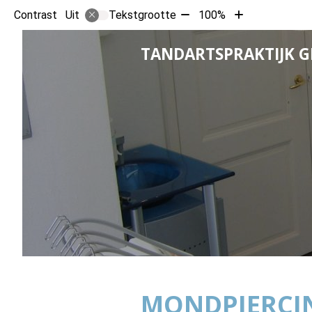
Tekst
Tekst
Contrast
Tekstgrootte
100%
Uit
verkleinen
vergroten
met
met
TANDARTSPRAKTIJK 
10%
10%
MONDPIERCI