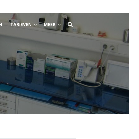
N
TARIEVEN
MEER
Tarieven
Meer
submenu
submenu