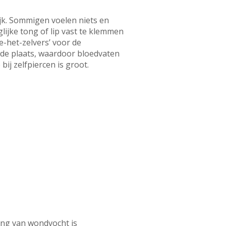
ijk. Sommigen voelen niets en
jke tong of lip vast te klemmen
oe-het-zelvers’ voor de
rde plaats, waardoor bloedvaten
ij zelfpiercen is groot.
ding van wondvocht is