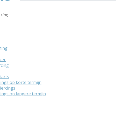
rcing
ming
cer
rcing
darts
ngs op korte termijn
iercings
ngs op langere termijn