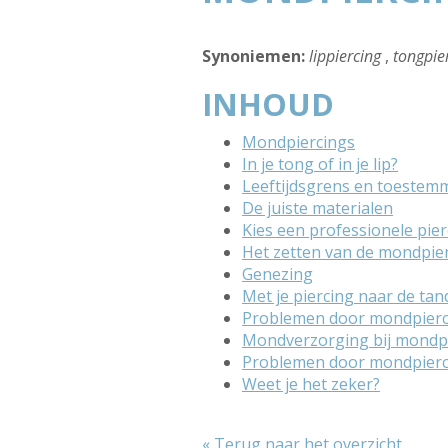
Synoniemen:
lippiercing
,
tongpie
INHOUD
Mondpiercings
In je tong of in je lip?
Leeftijdsgrens en toestem
De juiste materialen
Kies een professionele pier
Het zetten van de mondpie
Genezing
Met je piercing naar de tan
Problemen door mondpierci
Mondverzorging bij mondp
Problemen door mondpierci
Weet je het zeker?
« Terug naar het overzicht