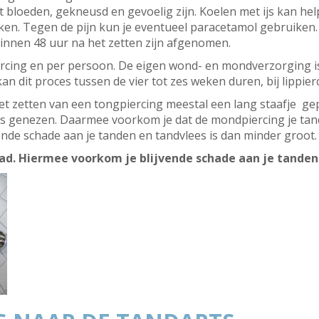
cht bloeden, gekneusd en gevoelig zijn. Koelen met ijs kan he
en. Tegen de pijn kun je eventueel paracetamol gebruiken. E
innen 48 uur na het zetten zijn afgenomen.
iercing en per persoon. De eigen wond- en mondverzorging i
kan dit proces tussen de vier tot zes weken duren, bij lippi
et zetten van een tongpiercing meestal een lang staafje gep
is genezen. Daarmee voorkom je dat de mondpiercing je tand
ende schade aan je tanden en tandvlees is dan minder groot.
ad. Hiermee voorkom je blijvende schade aan je tanden