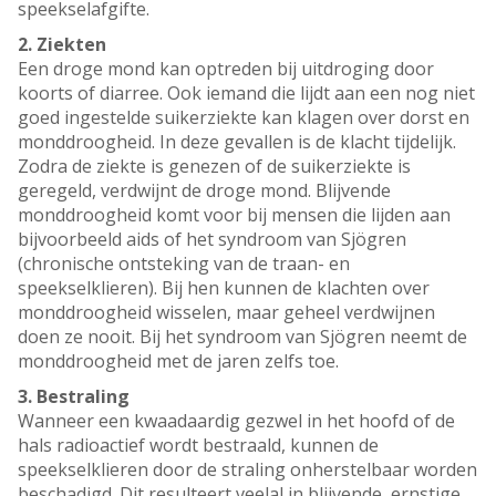
speekselafgifte.
2. Ziekten
Een droge mond kan optreden bij uitdroging door
koorts of diarree. Ook iemand die lijdt aan een nog niet
goed ingestelde suikerziekte kan klagen over dorst en
monddroogheid. In deze gevallen is de klacht tijdelijk.
Zodra de ziekte is genezen of de suikerziekte is
geregeld, verdwijnt de droge mond. Blijvende
monddroogheid komt voor bij mensen die lijden aan
bijvoorbeeld aids of het syndroom van Sjögren
(chronische ontsteking van de traan- en
speekselklieren). Bij hen kunnen de klachten over
monddroogheid wisselen, maar geheel verdwijnen
doen ze nooit. Bij het syndroom van Sjögren neemt de
monddroogheid met de jaren zelfs toe.
3. Bestraling
Wanneer een kwaadaardig gezwel in het hoofd of de
hals radioactief wordt bestraald, kunnen de
speekselklieren door de straling onherstelbaar worden
beschadigd. Dit resulteert veelal in blijvende, ernstige