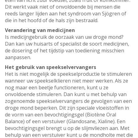
eten van licht zuur voedsel, zoals fruit of komkommer.
Dit werkt vaak niet of onvoldoende bij mensen die
reeds langer lijden aan het syndroom van Sjögren of
die in het hoofd of de hals zijn bestraald.
Verandering van medicijnen
Is medicijngebruik de oorzaak van uw droge mond?
Dan kan uw huisarts of specialist de soort medicijnen,
de dosering of het tijdstip van toediening misschien
aanpassen.
Het gebruik van speekselvervangers
Het is niet mogelijk de speekselproductie te stimuleren
wanneer uw speekselklieren niet meer werken. Als ze
nog maar een beetje functioneren, kunt u ze
onvoldoende stimuleren. Dan kunt u met behulp van
zogenoemde speekselvervangers de gevolgen van een
droge mond beperken. Dit zijn speciale vloeistoffen in
de vorm van een bevochtigingsgel (Biotène Oral
Balance) of een verstuiver (Glandosane, Xialine). Een
bevochtigingsgel brengt u op de slijmvliezen aan. Met
behulp van een verstuiver kunt u de mondholte met die