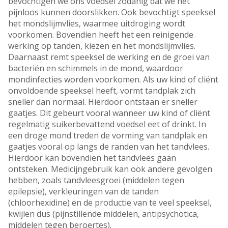
bevochtigen we ons voedsel zodanig dat we het
pijnloos kunnen doorslikken. Ook bevochtigt speeksel
het mondslijmvlies, waarmee uitdroging wordt
voorkomen. Bovendien heeft het een reinigende
werking op tanden, kiezen en het mondslijmvlies.
Daarnaast remt speeksel de werking en de groei van
bacteriën en schimmels in de mond, waardoor
mondinfecties worden voorkomen. Als uw kind of cliënt
onvoldoende speeksel heeft, vormt tandplak zich
sneller dan normaal. Hierdoor ontstaan er sneller
gaatjes. Dit gebeurt vooral wanneer uw kind of cliënt
regelmatig suikerbevattend voedsel eet of drinkt. In
een droge mond treden de vorming van tandplak en
gaatjes vooral op langs de randen van het tandvlees.
Hierdoor kan bovendien het tandvlees gaan
ontsteken. Medicijngebruik kan ook andere gevolgen
hebben, zoals tandvleesgroei (middelen tegen
epilepsie), verkleuringen van de tanden
(chloorhexidine) en de productie van te veel speeksel,
kwijlen dus (pijnstillende middelen, antipsychotica,
middelen tegen beroertes).