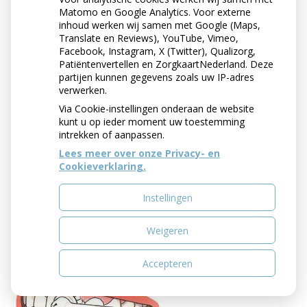
Matomo en Google Analytics. Voor externe
inhoud werken wij samen met Google (Maps,
Translate en Reviews), YouTube, Vimeo,
ONDERHOUD VAN
Facebook, Instagram, X (Twitter), Qualizorg,
KRONEN EN BRUGGEN
Patiëntenvertellen en ZorgkaartNederland. Deze
partijen kunnen gegevens zoals uw IP-adres
verwerken.
De dagelijkse mondhygiëne is bij kronen en bruggen
Via Cookie-instellingen onderaan de website
extra belangrijk. Vooral het tandvlees rondom de
kunt u op ieder moment uw toestemming
kroon of brug moet u goed reinigen. Een kwetsbare
intrekken of aanpassen.
plek is de rand van de kroon of brug. Daarop kan
Lees meer over onze Privacy- en
gemakkelijk tandplak achterblijven. Plak veroorzaakt
Cookieverklaring.
gaatjes langs de rand van uw kroon of brug en
ontsteking van het tandvlees. Poets dit gebied
Instellingen
zorgvuldig met een zachte tandenborstel en gebruik
tandenstokers, ragers en/of flossdraad. Uw tandarts of
mondhygiënist kan u hierbij adviseren.
Weigeren
Accepteren