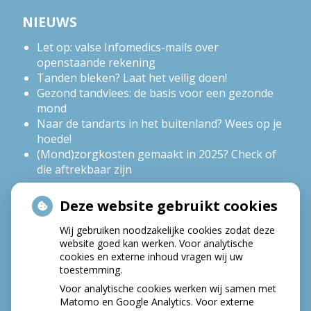
NIEUWS
Let op: valse Infomedics-mails over
openstaande rekening
Tanden bleken? Laat het veilig doen!
Gezond tandvlees: de basis voor een gezonde
mond
Naar de tandarts in het buitenland? Wees op je
hoede!
(Mond)zorgkosten gemaakt in 2025? Check of
die aftrekbaar zijn
Deze website gebruikt cookies
HOE GEZOND IS JE MOND?
Wij gebruiken noodzakelijke cookies zodat deze
website goed kan werken. Voor analytische
cookies en externe inhoud vragen wij uw
toestemming.
Voor analytische cookies werken wij samen met
Matomo en Google Analytics. Voor externe