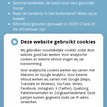
Gezond tandvlees: de basis voor een gezonde
mond
Naar de tandarts in het buitenland? Wees op je
hoede!
(Mond)zorgkosten gemaakt in 2025? Check of
die aftrekbaar zijn
Deze website gebruikt cookies
HOE GEZOND IS JE MOND?
Wij gebruiken noodzakelijke cookies zodat deze
website goed kan werken. Voor analytische
cookies en externe inhoud vragen wij uw
toestemming.
Voor analytische cookies werken wij samen met
Matomo en Google Analytics. Voor externe
inhoud werken wij samen met Google (Maps,
Translate en Reviews), YouTube, Vimeo,
Facebook, Instagram, X (Twitter), Qualizorg,
Patiëntenvertellen en ZorgkaartNederland. Deze
partijen kunnen gegevens zoals uw IP-adres
verwerken.