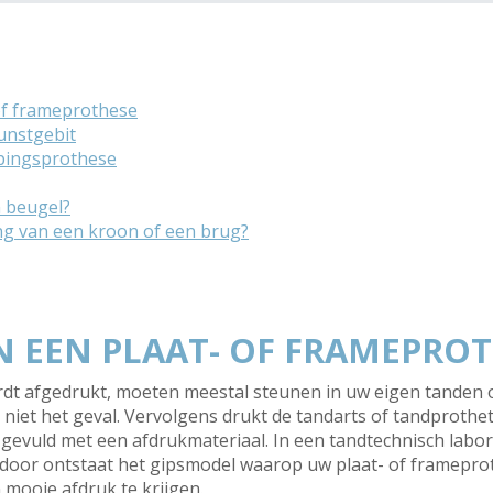
of frameprothese
unstgebit
pingsprothese
n beugel?
ng van een kroon of een brug?
 EEN PLAAT- OF FRAMEPRO
t afgedrukt, moeten meestal steunen in uw eigen tanden o
 niet het geval. Vervolgens drukt de tandarts of tandprothe
 gevuld met een afdrukmateriaal. In een tandtechnisch labo
rdoor ontstaat het gipsmodel waarop uw plaat- of framepr
mooie afdruk te krijgen.