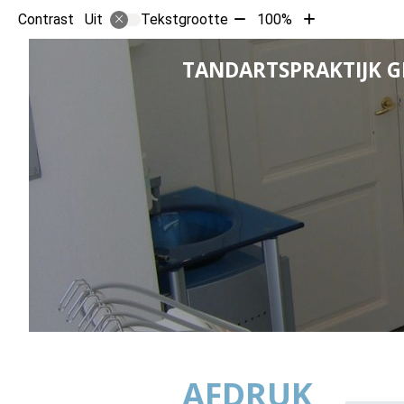
Tekst
Tekst
Contrast
Tekstgrootte
100%
Uit
verkleinen
vergroten
met
met
TANDARTSPRAKTIJK 
10%
10%
AFDRUK