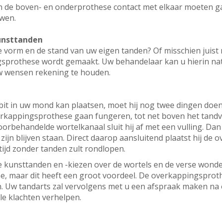
in de boven- en onderprothese contact met elkaar moeten 
wen.
kunsttanden
de vorm en de stand van uw eigen tanden? Of misschien juist
sprothese wordt gemaakt. Uw behandelaar kan u hierin natuu
w wensen rekening te houden.
t in uw mond kan plaatsen, moet hij nog twee dingen doen. E
overkappingsprothese gaan fungeren, tot net boven het tandvl
 voorbehandelde wortelkanaal sluit hij af met een vulling. Da
ijn blijven staan. Direct daarop aansluitend plaatst hij de
 tijd zonder tanden zult rondlopen.
we kunsttanden en -kiezen over de wortels en de verse wond
e, maar dit heeft een groot voordeel. De overkappingsprothe
 Uw tandarts zal vervolgens met u een afspraak maken na é
e klachten verhelpen.