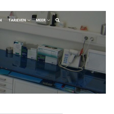
N
TARIEVEN
MEER
Tarieven
Meer
submenu
submenu