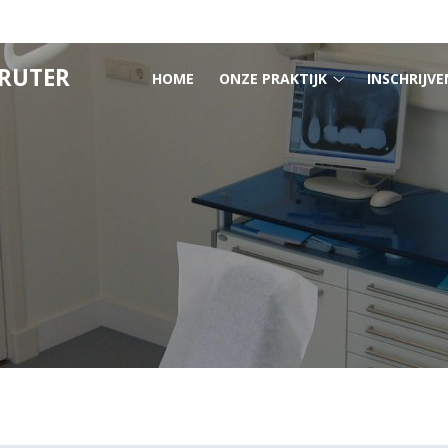
HOOFDMENU
GRUTER
HOME
ONZE PRAKTIJK
INSCHRIJVE
Onze
praktijk
submenu