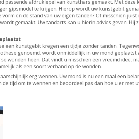
ed passende afdruklepel van kunsthars gemaakt. Met deze l
r gipsmodel te krijgen. Hierop wordt uw kunstgebit gema
e vorm en de stand van uw eigen tanden? Of misschien juist
wordt gemaakt. Uw tandarts kan u hierin advies geven. Hij 
eplaatst
e een kunstgebit kregen een tijdje zonder tanden. Tegenwo
othese genoemd, wordt onmiddellijk in uw mond geplaatst al
rse wonden heen. Dat vindt u misschien een vreemd idee, ma
amelijk als een soort verband op de wonden.
 waarschijnlijk erg wennen. Uw mond is nu een maal een belan
 de tijd om te wennen en beoordeel pas dan hoe u er met 