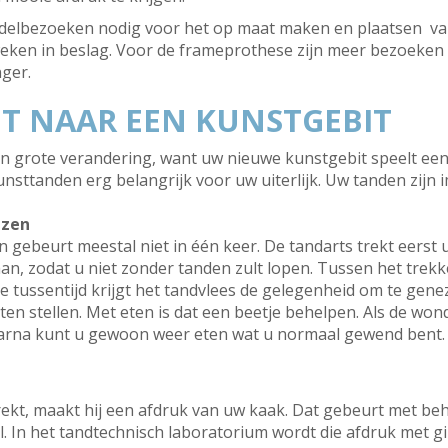
handelbezoeken nodig voor het op maat maken en plaatsen van
weken in beslag. Voor de frameprothese zijn meer bezoeken
ger.
IT NAAR EEN KUNSTGEBIT
een grote verandering, want uw nieuwe kunstgebit speelt een
nsttanden erg belangrijk voor uw uiterlijk. Uw tanden zijn 
ezen
 gebeurt meestal niet in één keer. De tandarts trekt eerst 
aan, zodat u niet zonder tanden zult lopen. Tussen het trek
e tussentijd krijgt het tandvlees de gelegenheid om te genez
ten stellen. Met eten is dat een beetje behelpen. Als de won
Daarna kunt u gewoon weer eten wat u normaal gewend bent
rekt, maakt hij een afdruk van uw kaak. Dat gebeurt met beh
. In het tandtechnisch laboratorium wordt die afdruk met g